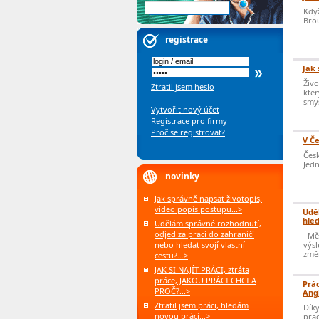
Když
Brou
registrace
Jak 
Živo
Ztratil jsem heslo
kter
smys
Vytvořit nový účet
Registrace pro firmy
Proč se registrovat?
V Če
Česk
Jedn
novinky
Jak správně napsat životopis,
video popis postupu...>
Uděl
hled
Udělám správné rozhodnutí,
odjed za prací do zahraničí
Měl
nebo hledat svojí vlastní
výs
změn
cestu?...>
JAK SI NAJÍT PRÁCI, ztráta
práce, JAKOU PRÁCI CHCI A
Prác
PROČ?...>
Angl
Ztratil jsem práci, hledám
Díky
novou práci...>
prac