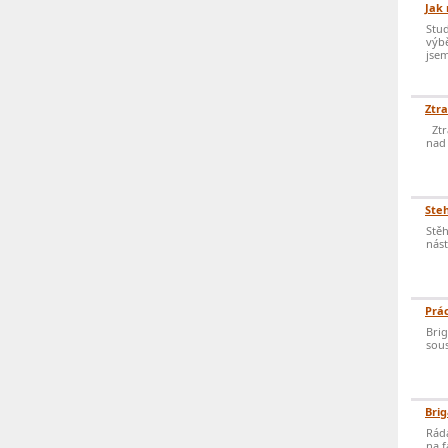
Jak 
Stud
výbě
jsem
Ztra
Ztrá
nad 
Steh
Stěh
nást
Prá
Brig
sous
Brig
Ráda
na f