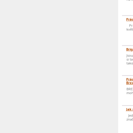
Prác
Prá
květ
Brig
Jsou
si t
tako
Prác
Brex
BREX
mohl
Jak 
Jedn
znač