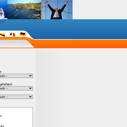
m
 přečtení