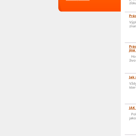
získa
Prác
Výpl
znam
Prác
jiná
Hodn
živo
Jak 
Vždy
kter
JAK
Poku
jako