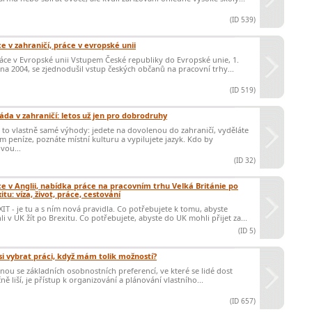
(ID 539)
e v zahraničí, práce v evropské unii
ce v Evropské unii Vstupem České republiky do Evropské unie, 1.
na 2004, se zjednodušil vstup českých občanů na pracovní trhy...
(ID 519)
áda v zahraničí: letos už jen pro dobrodruhy
 to vlastně samé výhody: jedete na dovolenou do zahraničí, vyděláte
am peníze, poznáte místní kulturu a vypilujete jazyk. Kdo by
vou...
(ID 32)
e v Anglii, nabídka práce na pracovním trhu Velká Británie po
itu: víza, život, práce, cestování
IT - je tu a s ním nová pravidla. Co potřebujete k tomu, abyste
i v UK žít po Brexitu. Co potřebujete, abyste do UK mohli přijet za...
(ID 5)
si vybrat práci, když mám tolik možností?
ou se základních osobnostních preferencí, ve které se lidé dost
ně liší, je přístup k organizování a plánování vlastního...
(ID 657)