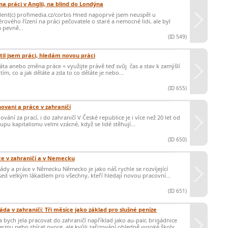
na práci v Anglii, na blind do Londýna
ent(c) profimedia.cz/corbis Hned napoprvé jsem neuspěl u
rového řízení na práci pečovatele o staré a nemocné lidi, ale byl
 pevně...
(ID 549)
til jsem práci, hledám novou práci
ta anebo změna práce = využijte právě teď svůj čas a stav k zamýšlí
tím, co a jak děláte a zda to co děláte je nebo...
(ID 655)
ovani a práce v zahraničí
ování za prací, i do zahraničí V České republice je i více než 20 let od
upu kapitalismu velmi vzácné, když se lidé stěhují...
(ID 650)
ce v zahraničí a v Nemecku
ády a práce v Německu Německo je jako náš rychle se rozvíjející
ed velkým lákadlem pro všechny, kteří hledají novou pracovní...
(ID 651)
áda v zahraničí: Tři měsíce jako základ pro slušné peníze
 bych jela pracovat do zahraničí například jako au-pair, brigádnice
armu nebo sbírat ovoce, ale kvůli zařizování ohledně vysoké školy...