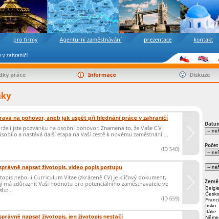
pro firmy
Agenturní zaměstnávání
prezentace
kontakt
 v zahraničí
dky práce
Informace
Diskuze
nky
rava na pohovor, aneb jak uspět při hlednání práce v zahraničí
Datu
želi jste pozvánku na osobní pohovor. Znamená to, že Vaše C.V.
sobilo a nastává další etapa na Vaší cestě k novému zaměstnání....
Počet
(ID 540)
správně napsat životopis, video popis postupu
topis nebo-li Curriculum Vitae (zkráceně CV) je klíčový dokument,
Země
ý má zdůraznit Vaši hodnotu pro potenciálního zaměstnavatele ve
lu:...
(ID 659)
správně napsat životopis, jen životopis nestačí