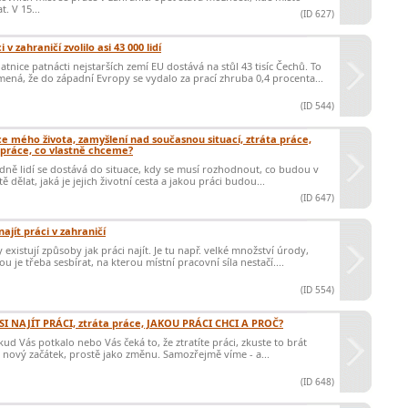
t. V 15...
(ID 627)
i v zahraničí zvolilo asi 43 000 lidí
atnice patnácti nejstarších zemí EU dostává na stůl 43 tisíc Čechů. To
ená, že do západní Evropy se vydalo za prací zhruba 0,4 procenta...
(ID 544)
e mého života, zamyšlení nad současnou situací, ztráta práce,
 práce, co vlastně chceme?
ě lidí se dostává do situace, kdy se musí rozhodnout, co budou v
tě dělat, jaká je jejich životní cesta a jakou práci budou...
(ID 647)
najít práci v zahraničí
 existují způsoby jak práci najít. Je tu např. velké množství úrody,
ou je třeba sesbírat, na kterou místní pracovní síla nestačí....
(ID 554)
 SI NAJÍT PRÁCI, ztráta práce, JAKOU PRÁCI CHCI A PROČ?
d Vás potkalo nebo Vás čeká to, že ztratíte práci, zkuste to brát
 nový začátek, prostě jako změnu. Samozřejmě víme - a...
(ID 648)