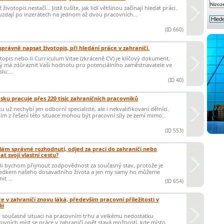
 životopis nestačí... Jistě tušíte, jak lidí většinou začínají hledat práci.
zdají po inzerátech na jednom až dvou pracovních...
(ID 660)
správně napsat životopis, při hledání práce v zahraničí.
topis nebo-li Curriculum Vitae (zkráceně CV) je klíčový dokument,
ý má zdůraznit Vaši hodnotu pro potenciálního zaměstnavatele ve
lu:...
(ID 40)
sku pracuje přes 220 tisíc zahraničních pracovníků
u už nechybí jen odborní specialisté, ale i nekvalifikovaní dělníci.
ím z řešení této situace mohou být pracovní síly ze zemí mimo...
(ID 553)
ám správné rozhodnutí, odjed za prací do zahraničí nebo
at svojí vlastní cestu?
i bychom přijmout zodpovědnost za současný stav, protože je
ledkem našeho dosavadního života a jen my samy ho můžeme
it....
(ID 654)
e v zahraničí znovu láká, především pracovní příležitosti v
ii
 současné situaci na pracovním trhu a velkému nedostatku
ovních míst se práce v zahraničí opět stavá možností, kde místo