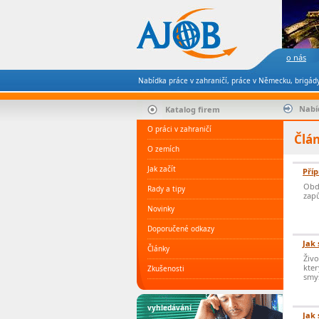
o nás
Nabídka práce v zahraničí, práce v Německu, brigády
Nabí
Katalog firem
O práci v zahraničí
Člá
O zemích
Jak začít
Příp
Obdr
Rady a tipy
zapů
Novinky
Doporučené odkazy
Jak 
Články
Živo
kter
Zkušenosti
smys
vyhledávání
Jak 