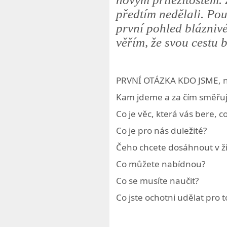
předtím nedělali. Pouš
první pohled bláznivé
věřím, že svou cestu 
PRVNÍ OTÁZKA KDO JSME, n
Kam jdeme a za
čím směřu
Co je věc, která vás bere, co
Co je pro nás duležité?
Čeho chcete dosáhnout v ž
Co m
ůžete nabídnou?
Co se musíte nau
čit?
Co jste ochotni ud
ělat pro 