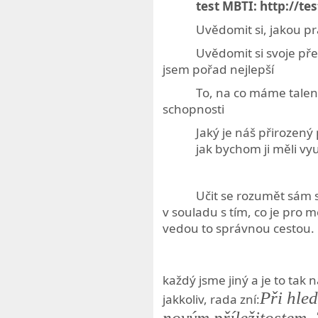
test MBTI: http://t
Uvědomit si, jakou pr
Uvědomit si svoje př
jsem pořad nejlepší
To
, na co máme talen
schopnosti
Jaký je náš přirozen
jak bychom ji měli vy
Učit se rozumět sám so
v souladu s tím, co je pro
vedou to správnou cestou.
každý jsme jiný a je to tak
Při hled
jakkoliv, rada zní:
novým příležitostem. Z