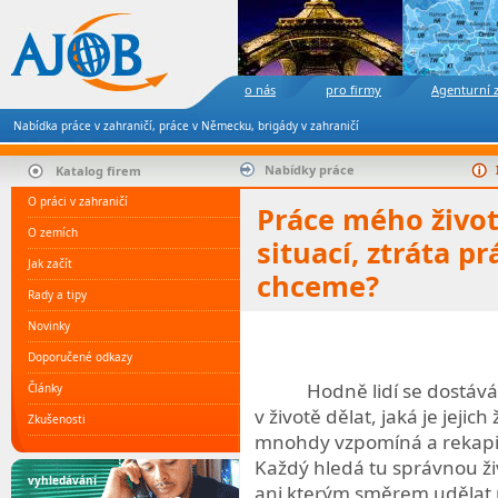
o nás
pro firmy
Agenturní 
Nabídka práce v zahraničí, práce v Německu, brigády v zahraničí
Nabídky práce
Katalog firem
O práci v zahraničí
Práce mého živo
O zemích
situací, ztráta pr
Jak začít
chceme?
Rady a tipy
Novinky
Doporučené odkazy
Hodně lidí se dostáv
Články
v život
ě dělat, jaká je jejic
Zkušenosti
mnohdy vzpomíná a rekapitu
Každý hledá tu správnou ži
vyhledávání
ani kterým směrem udělat p