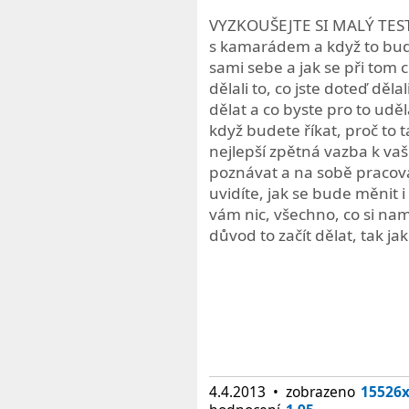
VYZKOUŠEJTE
SI
MAL
Ý TES
s kamarádem a když to bude
sami sebe a jak se při tom cí
dělali to, co jste doteď děla
dělat a co byste pro to udě
když budete říkat, proč to t
nejlepší zpětná vazba k vaš
poznávat a na sobě pracovat
uvidíte, jak se bude měnit i 
vám nic, všechno, co si nam
důvod to začít dělat, tak ja
4.4.2013 • zobrazeno
15526