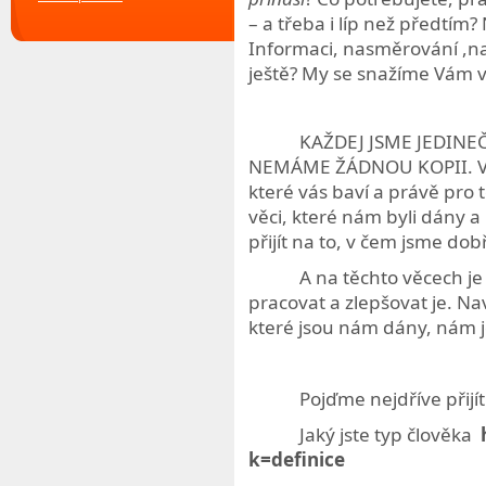
– a třeba i líp než předtí
Informaci, nasměrování ,na
ještě? My se snažíme Vám 
KAŽDEJ JSME JEDINE
NEMÁME ŽÁDNOU KOPII. Vy vš
které vás baví a právě pro
věci, které nám byli dány a
přijít na to, v čem jsme do
A na těchto věcech j
pracovat a zlepšovat je. Na
které jsou nám dány, nám 
Pojďme nejdříve přijí
Jaký jste typ člověka
k=definice