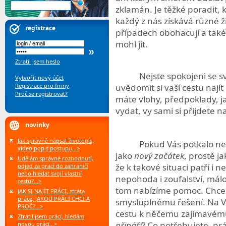
zklamán. Je těžké poradit, k
každý z nás získává různé ž
registrace
případech obohacují a také
mohl jít.
Ztratil jsem heslo
Nejste spokojeni se sv
Vytvořit nový účet
Registrace pro firmy
uvědomit si vaší cestu najít
Proč se registrovat?
máte vlohy, předpoklady, j
vydat, vy sami si přijdete n
novinky
Jak správně napsat životopis,
Pokud Vás potkalo nebo
video popis postupu...>
jako
nový začátek
, prostě 
Udělám správné rozhodnutí,
že k takové situaci patří i 
odjed za prací do zahraničí
nebo hledat svojí vlastní
nepohoda i zoufalství, mál
cestu?...>
tom nabízíme pomoc. Chcem
JAK SI NAJÍT PRÁCI, ztráta
práce, JAKOU PRÁCI CHCI A
smysluplnému řešení. Na Vás
PROČ?...>
cestu k něčemu zajímavém
Ztratil jsem práci, hledám
přináší
? Co potřebujete, práv
novou práci...>