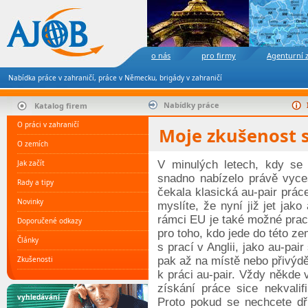
o nás
pro firmy
Agenturní 
Nabídka práce v zahraničí, práce v Německu, brigády v zahraničí
Nabídky práce
Katalog firem
O práci v zahraničí
Moje zkušenost s 
O zemích
Jak začít
V minulých letech, kdy se 
snadno nabízelo právě vyces
Rady a tipy
čekala klasická au-pair prác
Novinky
myslíte, že nyní již jet jako
rámci EU je také možné pracov
Doporučené odkazy
pro toho, kdo jede do této 
Články
s prací v Anglii, jako au-pair
Zkušenosti
pak až na místě nebo přivýd
k práci au-pair. Vždy někde 
získání práce sice nekvali
vyhledávání
Proto pokud se nechcete dří