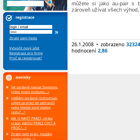
můžete si jako au-pair s 
zároveň užívat všech výhod, 
registrace
Ztratil jsem heslo
26.1.2008 • zobrazeno
3232
Vytvořit nový účet
hodnocení
2,86
Registrace pro firmy
Proč se registrovat?
novinky
Jak správně napsat životopis,
video popis postupu...>
Udělám správné rozhodnutí,
odjed za prací do zahraničí
nebo hledat svojí vlastní
cestu?...>
JAK SI NAJÍT PRÁCI, ztráta
práce, JAKOU PRÁCI CHCI A
PROČ?...>
Ztratil jsem práci, hledám
novou práci...>