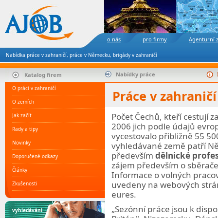
o nás
pro firmy
Agenturní 
Nabídka práce v zahraničí, práce v Německu, brigády v zahraničí
Nabídky práce
Katalog firem
O práci v zahraničí
Práce v zahranič
O zemích
Počet Čechů, kteří cestují z
Jak začít
2006 jich podle údajů evro
Rady a tipy
vycestovalo přibližně 55 500
Novinky
vyhledávané země patří Něm
především
dělnické profe
Doporučené odkazy
zájem především o sběrače 
Články
Informace o volných pracov
uvedeny na webových strán
Zkušenosti
eures.
Sezónní práce jsou k dispoz
vyhledávání