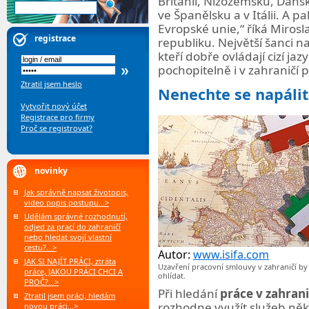
Británii, Nizozemsku, Dánsk
ve Španělsku a v Itálii. A p
Evropské unie,
říká
Mirosla
registrace
republiku. Největší šanci n
kteří dobře ovládají cizí j
pochopitelně i v zahraničí 
Ztratil jsem heslo
Nenechte se napálit
Vytvořit nový účet
Registrace pro firmy
Proč se registrovat?
novinky
Jak správně napsat životopis,
video popis postupu...>
Udělám správné rozhodnutí,
odjed za prací do zahraničí
nebo hledat svojí vlastní
cestu?...>
Autor:
www.isifa.com
JAK SI NAJÍT PRÁCI, ztráta
Uzavření pracovní smlouvy v zahraničí by 
práce, JAKOU PRÁCI CHCI A
ohlídat.
PROČ?...>
Při hledání
práce v zahrani
Ztratil jsem práci, hledám
rozhodne využít služeb někte
novou práci...>