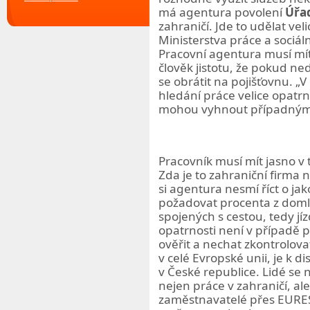
má agentura povolení
Úřa
zahraničí. Jde to udělat ve
Ministerstva práce a sociál
Pracovní agentura musí mít
člověk jistotu, že pokud 
se obrátit na pojišťovnu.
V
hledání práce velice opatrní
mohou vyhnout případný
Pracovník musí mít jasno v
Zda je to zahraniční firma
si agentura nesmí říct o ja
požadovat procenta z doml
spojených s cestou, tedy j
opatrnosti není v případě p
ověřit a nechat zkontrolovat
v celé Evropské unii, je k d
v České republice. Lidé se 
nejen práce v zahraničí, al
zaměstnavatelé přes EURES 