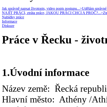
Jak správně napsat životopis, video popis postupu...>
Udělám správné r
NAJÍT PRÁCI, ztráta práce, JAKOU PRÁCI CHCI A PROČ?...>
Zt
Nabídky práce
Informace
Diskuze
Práce v Řecku - živo
1.Úvodní informace
Název země: Řecká republ
Hlavní město: Athény /Athí