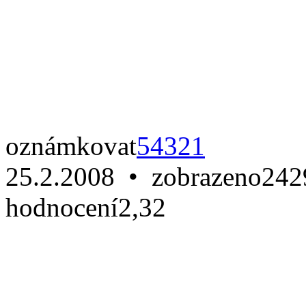
oznámkovat
5
4
3
2
1
25.2.2008 • zobrazeno
242
hodnocení
2,32