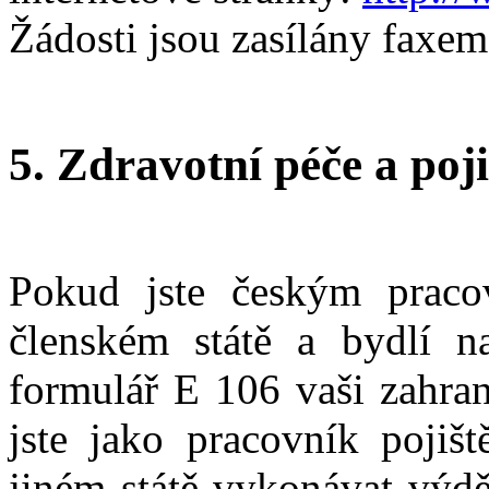
Žádosti jsou zasílány faxem
5. Zdravotní péče a poji
Pokud jste českým praco
členském státě a bydlí 
formulář E 106 vaši zahrani
jste jako pracovník pojiš
jiném státě vykonávat výdě