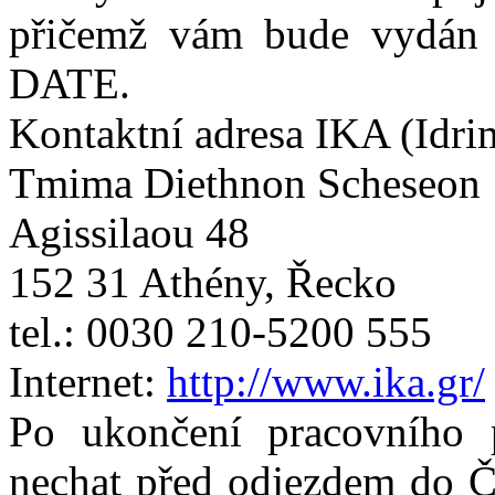
přičemž vám bude vydán 
DATE.
Kontaktní adresa IKA (Idri
Tmima Diethnon Scheseon
Agissilaou 48
152 31 Athény, Řecko
tel.: 0030 210-5200 55
Internet:
http://www.ika.gr/
Po ukončení pracovního
nechat před odjezdem do Če