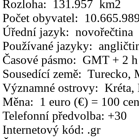
Rozloha: 131.957 km
Počet obyvatel: 10.665.98
Úřední jazyk: novořečtina
Používané jazyky: angličtin
Časové pásmo: GMT + 2 h
Sousedící země: Turecko, 
Významné ostrovy: Kréta, 
Měna: 1 euro (€) = 100 cen
Telefonní předvolba: +30
Internetový kód: .gr