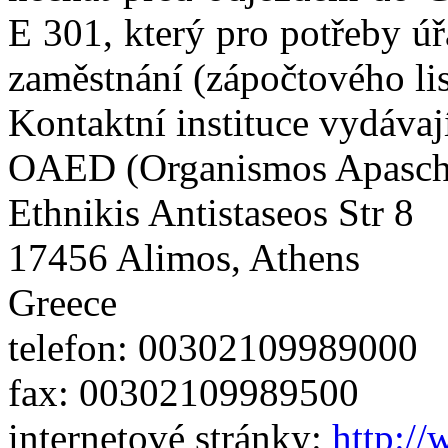
E 301, který pro potřeby úř
zaměstnání (zápočtového lis
Kontaktní instituce vydávaj
OAED (Organismos Apascho
Ethnikis Antistaseos Str 8
17456 Alimos, Athens
Greece
telefon: 003021099890
fax: 00302109989500
internetové stránky:
http://