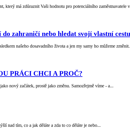
t, který má zdůraznit Vaši hodnotu pro potenciálního zaměstnavatele ve
do zahraničí nebo hledat svojí vlastní cest
sledkem našeho dosavadního života a jen my samy ho můžeme změnit..
AKOU PRÁCI CHCI A PROČ?
t jako nový začátek, prostě jako změnu. Samozřejmě víme - a...
í nad tím, co a jak děláte a zda to co děláte je nebo...