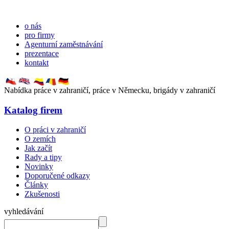
o nás
pro firmy
Agenturní zaměstnávání
prezentace
kontakt
Nabídka práce v zahraničí, práce v Německu, brigády v zahraničí
Katalog firem
O práci v zahraničí
O zemích
Jak začít
Rady a tipy
Novinky
Doporučené odkazy
Články
Zkušenosti
vyhledávání