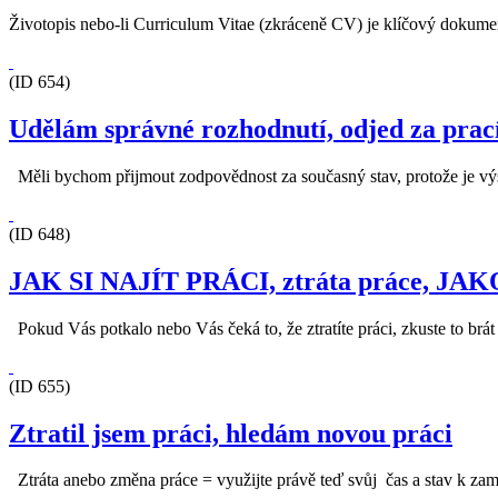
Životopis nebo-li Curriculum Vitae (zkráceně CV) je klíčový dokumen
(ID 654)
Udělám správné rozhodnutí, odjed za prací 
Měli bychom přijmout zodpovědnost za současný stav, protože je vý
(ID 648)
JAK SI NAJÍT PRÁCI, ztráta práce, J
Pokud Vás potkalo nebo Vás čeká to, že ztratíte práci, zkuste to brá
(ID 655)
Ztratil jsem práci, hledám novou práci
Ztráta anebo změna práce = využijte právě teď svůj čas a stav k zamýšl