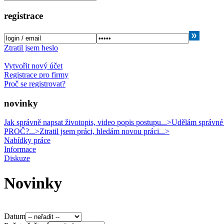
registrace
Ztratil jsem heslo
Vytvořit nový účet
Registrace pro firmy
Proč se registrovat?
novinky
Jak správně napsat životopis, video popis postupu...>
Udělám správné r
PROČ?...>
Ztratil jsem práci, hledám novou práci...>
Nabídky práce
Informace
Diskuze
Novinky
Datum