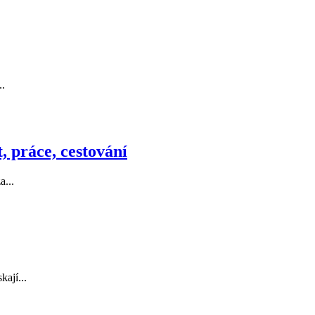
..
, práce, cestování
a...
ají...