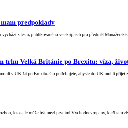
u mam predpoklady
a vychází z testu, publikovaného ve skriptech pro předmět Manažerské.
 trhu Velká Británie po Brexitu: víza, život
mohli v UK žít po Brexitu. Co potřebujete, abyste do UK mohli přijet z
bou, letos ale může být mezi prvními Východoevropany, kteří tam získ