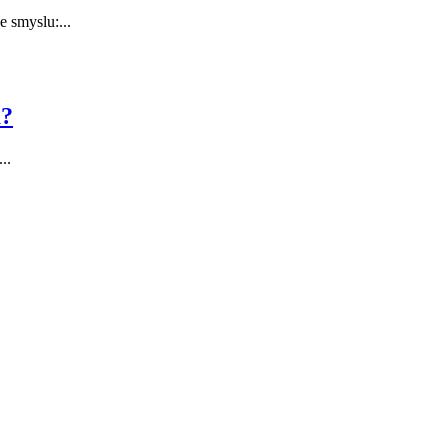
 smyslu:...
u?
..