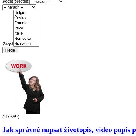
Počet přečtení
Země
(ID 659)
Jak správně napsat životopis, video popis 