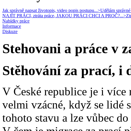
Jak správně napsat životopis, video popis postupu...>
Udělám správné r
NAJÍT PRÁCI, ztráta práce, JAKOU PRÁCI CHCI A PROČ?...>
Zt
Nabídky práce
Informace
Diskuze
Stehovani a práce v z
Stěhování za prací, i 
V České republice je i více
velmi vzácné, když se lidé s
tohoto stavu a lze vůbec d
V čem je migrace za prací 