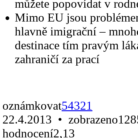
můžete popovídat v rodn
Mimo EU jsou problémem
hlavně imigrační – mnohd
destinace tím pravým lák
zahraničí za prací
oznámkovat
5
4
3
2
1
22.4.2013 • zobrazeno
128
hodnocení
2,13