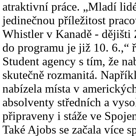
atraktivní práce. „Mladí lid
jedinečnou příležitost prac
Whistler v Kanadě - dějišt
do programu je již 10. 6.,“ 
Student agency s tím, že na
skutečně rozmanitá. Napřík
nabízela místa v americkýc
absolventy středních a vys
připraveny i stáže ve Spoje
Také Ajobs se začala více sp