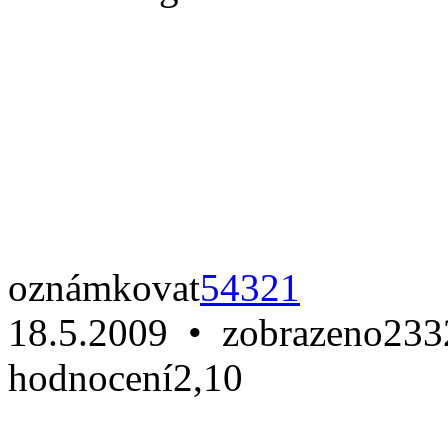
oznámkovat
5
4
3
2
1
18.5.2009 • zobrazeno
233
hodnocení
2,10