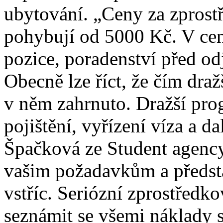
ubytování. „
Ceny za zprostř
pohybují od 5000 Kč. V cen
pozice, poradenství před o
Obecně lze říct, že čím draž
v něm zahrnuto. Dražší prog
pojištění, vyřízení víza a da
Špačková ze Student agency.
vašim požadavkům a předsta
vstříc. Seriózní zprostředk
seznámit se všemi náklady