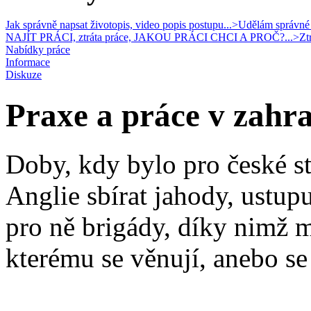
Jak správně napsat životopis, video popis postupu...>
Udělám správné r
NAJÍT PRÁCI, ztráta práce, JAKOU PRÁCI CHCI A PROČ?...>
Zt
Nabídky práce
Informace
Diskuze
Praxe a práce v zahran
Doby, kdy bylo pro české st
Anglie sbírat jahody, ustupuj
pro ně brigády, díky nimž m
kterému se věnují, anebo se