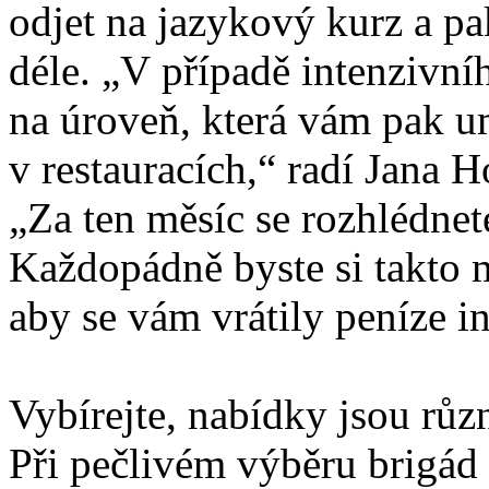
odjet na jazykový kurz a pak
déle. „V případě intenzivní
na úroveň, která vám pak u
v restauracích,“ radí
Jana H
„Za ten měsíc se rozhlédnete
Každopádně byste si takto m
aby se vám vrátily peníze i
Vybírejte, nabídky jsou růz
Při pečlivém výběru brigád 