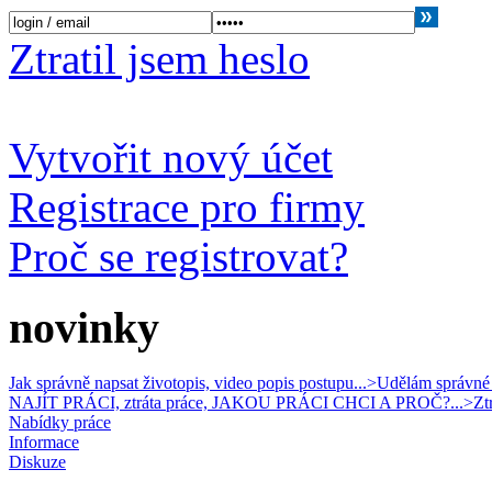
Ztratil jsem heslo
Vytvořit nový účet
Registrace pro firmy
Proč se registrovat?
novinky
Jak správně napsat životopis, video popis postupu...>
Udělám správné r
NAJÍT PRÁCI, ztráta práce, JAKOU PRÁCI CHCI A PROČ?...>
Zt
Nabídky práce
Informace
Diskuze