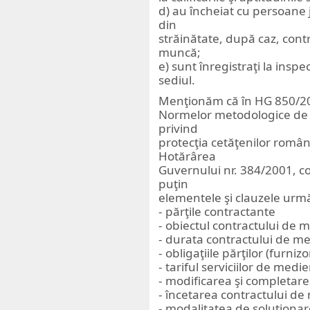
d) au încheiat cu persoane j
din
străinătate, după caz, cont
muncă;
e) sunt înregistraţi la inspe
sediul.
Menţionăm că în HG 850/20
Normelor metodologice de a
privind
protecţia cetăţenilor român
Hotărârea
Guvernului nr. 384/2001, c
puţin
elementele şi clauzele urm
- părţile contractante
- obiectul contractului de 
- durata contractului de m
- obligaţiile părţilor (furnizo
- tariful serviciilor de medi
- modificarea şi completar
- încetarea contractului de
- modalitatea de soluţionare