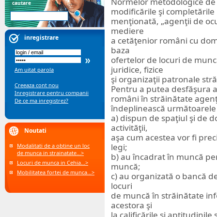
Normelor metodologice de a
cautare
modificările şi completările 
menţionată, „agenţii de ocu
mediere
inregistrare
a cetăţenior români cu domic
baza
ofertelor de locuri de mun
juridice, fizice
Am uitat parola
şi organizaţii patronale str
Creeaza cont nou
Pentru a putea desfăşura ac
Inregistrare pentru companii
români în străinătate agenţ
De ce ma inregistrez?
îndeplinească următoarele 
a) dispun de spaţiul şi de 
activităţii,
Noutati
aşa cum acestea vor fi prec
legi;
Modalitati de a obtine un loc
de munca in strainatate...>
b) au încadrat în muncă pe
Locuri de munca in Cehia...>
muncă;
Mobilitatea fortei de munca...>
c) au organizată o bancă de 
locuri
de muncă în străinătate info
acestora şi
la calificările şi aptitudinile 