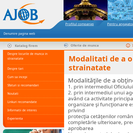
Profilul companiei
Pentru angajato
Denumire pagina web
Oferte de munca
Katalog firem
Despre locurile de munca in
Modalitati de a 
strainatate
strainatate
Despre tari
Cum sa incepi
Modalităţile de a obţi
Sfaturi si recomandari
1. prin intermediul Oficiul
2. prin intermediul unui ag
Noutati
având ca activitate principa
Linkuri recomandate
organizare şi funcţionare 
privind
Informatii de interes
protecţia cetăţenilor români
Experienta
completărle ulterioare, pr
aprobarea